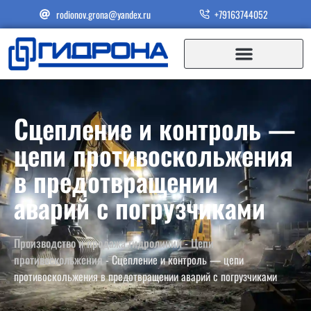
rodionov.grona@yandex.ru
+79163744052
Сцепление и контроль —
цепи противоскольжения
в предотвращении
аварий с погрузчиками
Производство и продажа гидролиний
-
Цепи
противоскольжения
-
Сцепление и контроль — цепи
противоскольжения в предотвращении аварий с погрузчиками