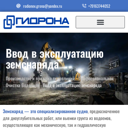
rodionov.grona@yandex.ru
+79163744052
Ввод в эксплуатацию
земснаряда
Производство и продажа гидролиний
-
Профессиональная
Очистка Водоёмов
-
Ввод в эксплуатацию земснаряда
Земснаряд — это специализированное судно
, предназначенное
для дноуглубительных работ, или выемки грунта из водоемов,
осуществляющее как механическую, так и гидравлическую